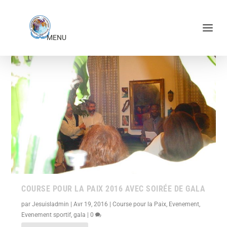
ÉTIQUETTE :
SOIRÉE-GALA
COURSE POUR LA PAIX 2016 AVEC SOIRÉE DE GALA
par
Jesuisladmin
|
Avr 19, 2016
|
Course pour la Paix
,
Evenement
,
Evenement sportif
,
gala
|
0